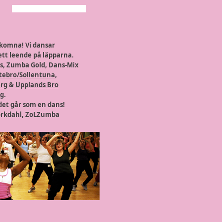
lkomna! Vi dansar
ett leende på läpparna.
ss, Zumba Gold, Dans-Mix
tebro/Sollentuna
,
erg
&
Upplands Bro
g.
 det går som en dans!
örkdahl, ZoLZumba