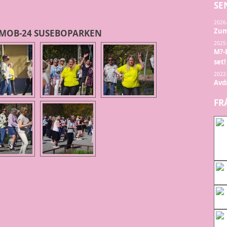
SE
2026
Zum
MOB-24 SUSEBOPARKEN
2025
M?-
set!
2022
Avdr
FR