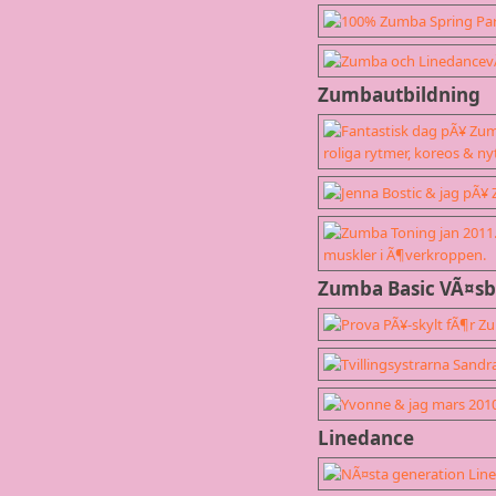
Zumbautbildning
Zumba Basic VÃ¤s
Linedance