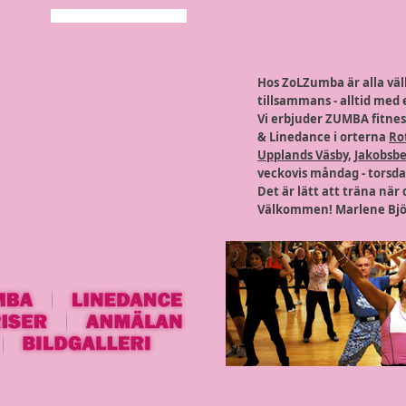
Hos ZoLZumba är alla vä
tillsammans - alltid med 
Vi erbjuder ZUMBA fitne
&
Linedance
i orterna
Ro
Upplands Väsby
,
Jakobsb
veckovis måndag - torsda
Det är lätt att träna när
Välkommen!
Marlene Bj