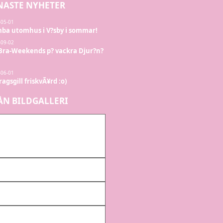
NASTE NYHETER
-05-01
ba utomhus i V?sby i sommar!
-09-02
Bra-Weekends p? vackra Djur?n?
-06-01
agsgill friskvÃ¥rd :o)
ÅN BILDGALLERI